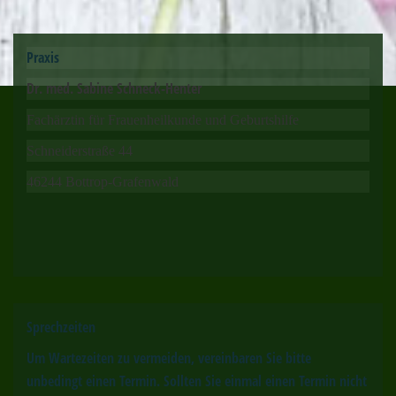
Praxis
Dr. med. Sabine Schneck-Henter
Fachärztin für Frauenheilkunde und Geburtshilfe
Schneiderstraße 44
46244 Bottrop-Grafenwald
Sprechzeiten
Um Wartezeiten zu vermeiden, vereinbaren Sie bitte
unbedingt einen Termin. Sollten Sie einmal einen Termin nicht